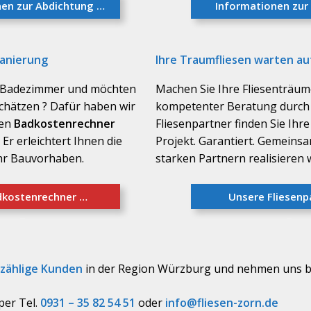
nen zur Abdichtung …
Informationen zur
–
–
anierung
Ihre Traumfliesen warten auf
s Badezimmer und möchten
Machen Sie Ihre Fliesenträum
chätzen ? Dafür haben wir
kompetenter Beratung durch 
ren
Badkostenrechner
Fliesenpartner finden Sie Ihre
 Er erleichtert Ihnen die
Projekt. Garantiert. Gemeins
hr Bauvorhaben.
starken Partnern realisieren w
kostenrechner …
Unsere Fliesenp
–
–
–
zählige Kunden
in der Region Würzburg und nehmen uns 
per Tel.
0931 – 35 82 54 51
oder
info@fliesen-zorn.de