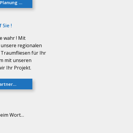
 Planung …
 Sie !
e wahr ! Mit
unsere regionalen
 Traumfliesen für Ihr
am mit unseren
ir Ihr Projekt.
artner…
beim Wort…