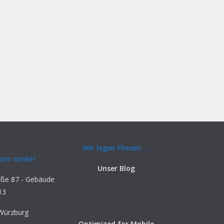
Wir legen Fliesen ...
 Zorn GmbH
Unser Blog
raße 87 - Gebäude
13
Würzburg
Optimized for Mobile