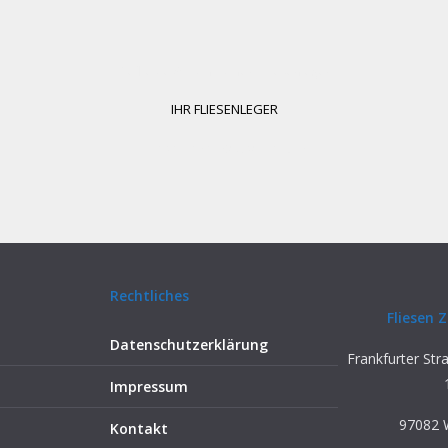
Geflieste Waschtische –
Fliesenleger
IHR FLIESENLEGER
Fliesenleger Badsanierung
Rechtliches
Fliesen
Datenschutzerklärung
Frankfurter St
Impressum
97082 
Kontakt