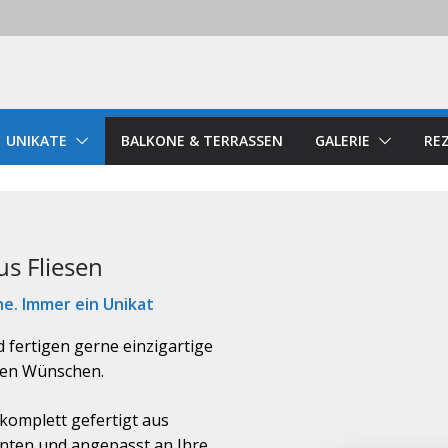
UNIKATE
BALKONE & TERRASSEN
GALERIE
RE
us Fliesen
he. Immer ein Unikat
d fertigen gerne einzigartige
ren Wünschen.
 komplett gefertigt aus
ten und angepasst an Ihre