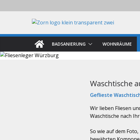
Zum
Inhalt
springen
BADSANIERUNG
WOHNRÄUME
Waschtische a
Geflieste Waschtisc
Wir lieben Fliesen un
Waschtische nach Ih
So wie auf dem Foto,
bewährten Komponen