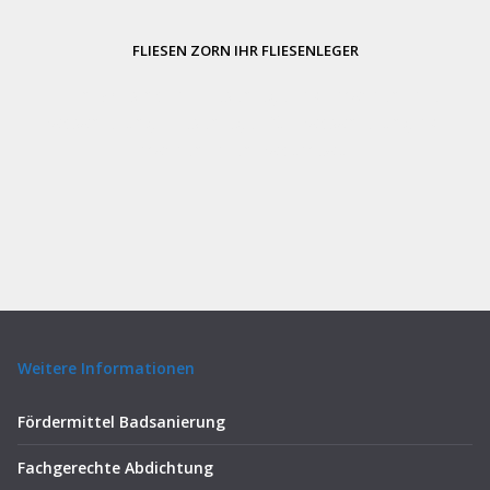
FLIESEN ZORN IHR FLIESENLEGER
Zorn, wir sind Ihr Fliesenleger. Wir machen Ihre
Badsanierung. Fliesenleger für Badsanierung.
Wir
machen Ihren Badumbau.
–
Weitere Informationen
Fördermittel Badsanierung
Fachgerechte Abdichtung